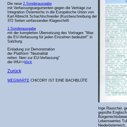
Die neue
2.Sonderausgabe
mit Verfassungsargumenten gegen die Verträge zur
Integration Österreichs in die Europäische Union von
Karl Albrecht Schachtschneider (Kurzbeschreibung der
372 Seiten umfassenden Klageschrift.
1.Sonderausgabe
mit der kompletten Übersetzung des Vortrages "Was
die EU-Verfassung für jeden Einzelnen bedeutet!" in
Salzburg.
Einladung zur Demonstration
der Plattform "Neutralität
retten: Nein zur EU-Verfassung"
der IHU>>
klick
Zurück
WEGWARTE
CHICORY IST EINE BACHBLÜTE
Inge Rauscher, g
geprüfte Englisch
Bürgerrechtsbeweg
Lebenswertes Tull
Niederösterreich, 