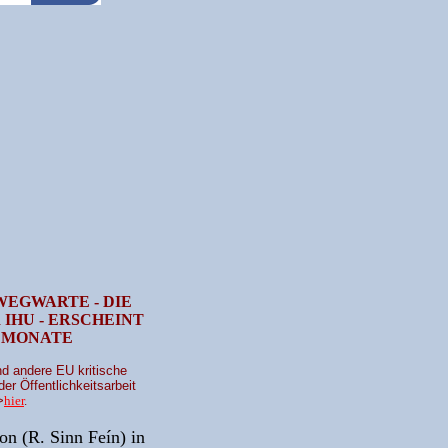
WEGWARTE - DIE
IHU - ERSCHEINT
 MONATE
nd andere EU kritische
er Öffentlichkeitsarbeit
>
hier
.
on (R. Sinn Feín) in