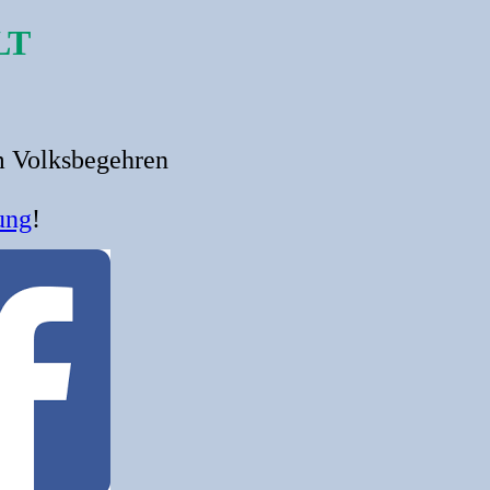
LT
im Volksbegehren
ung
!