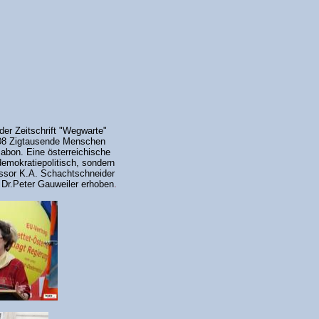
er Zeitschrift "Wegwarte"
008 Zigtausende Menschen
abon. Eine österreichische
emokratiepolitisch, sondern
essor K.A. Schachtschneider
 Dr.Peter Gauweiler erhoben
.