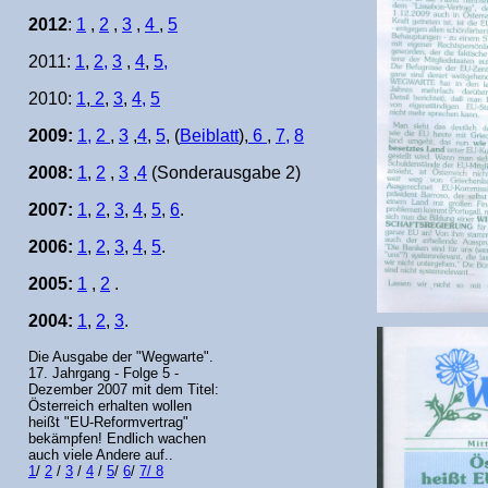
2012
:
1
,
2
,
3
,
4
,
5
2011:
1
,
2,
3
,
4
,
5,
2010:
1
,
2
,
3
,
4,
5
2009:
1,
2
,
3
,
4
,
5
, (
Beiblatt
),
6
,
7,
8
2008:
1
,
2
,
3
,
4
(Sonderausgabe 2)
2007:
1
,
2
,
3
,
4
,
5
,
6
.
2006:
1
,
2
,
3
,
4
,
5
.
2005:
1
,
2
.
2004:
1
,
2
,
3
.
Die Ausgabe der "Wegwarte".
17. Jahrgang - Folge 5 -
Dezember 2007 mit dem Titel:
Österreich erhalten wollen
heißt "EU-Reformvertrag"
bekämpfen! Endlich wachen
auch viele Andere auf..
1
/
2
/
3
/
4
/
5
/
6
/
7/
8