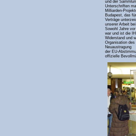
und der Sammlun
Unterschriften ma
Milliarden-Projek
Budapest, das für
Verträge unterzei
unserer Arbeit be
Sowohl Jahre vo
war und ist die I
Widerstand und w
Organisation des 
Neuaustragung
der EU-Abstimmu
offizielle Bevoll