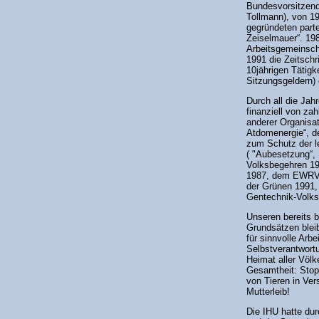
Bundesvorsitzend
Tollmann), von 1
gegründeten part
Zeiselmauer“. 198
Arbeitsgemeinscha
1991 die Zeitsch
10jährigen Tätig
Sitzungsgeldern) 
Durch all die Jah
finanziell von za
anderer Organisat
Atdomenergie“, de
zum Schutz der l
( "Aubesetzung“,
Volksbegehren 19
1987, dem EWRV
der Grünen 1991,
Gentechnik-Volks
Unseren bereits b
Grundsätzen blei
für sinnvolle Arbe
Selbstverantwortu
Heimat aller Völk
Gesamtheit: Stop
von Tieren in Ver
Mutterleib!
Die IHU hatte dur