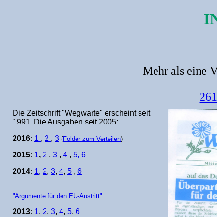
I
Mehr als eine V
261
Die Zeitschrift "Wegwarte" erscheint seit
1991. Die Ausgaben seit 2005:
2016:
1
,
2
,
3
(
Folder zum Verteilen
)
2015:
1
,
2
,
3
,
4
,
5,
6
2014:
1
,
2
,
3
,
4
,
5
,
6
"Argumente für den EU-Austritt"
2013:
1
,
2
,
3
,
4
,
5
,
6