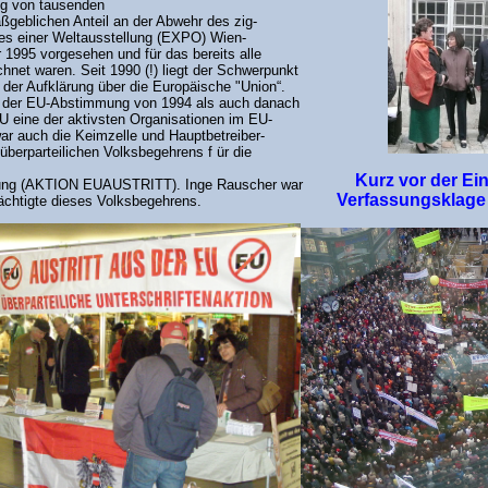
g von tausenden
ßgeblichen Anteil an der Abwehr des zig-
tes einer Weltausstellung (EXPO) Wien-
 1995 vorgesehen und für das bereits alle
chnet waren. Seit 1990 (!) liegt der Schwerpunkt
i der Aufklärung über die Europäische "Union“.
r der EU-Abstimmung von 1994 als auch danach
HU eine der aktivsten Organisationen im EU-
ar auch die Keimzelle und Hauptbetreiber-
überparteilichen Volksbegehrens f ür die
Kurz vor der Ei
ng (AKTION EUAUSTRITT). Inge Rauscher war
Verfassungsklag
mächtigte dieses Volksbegehrens.