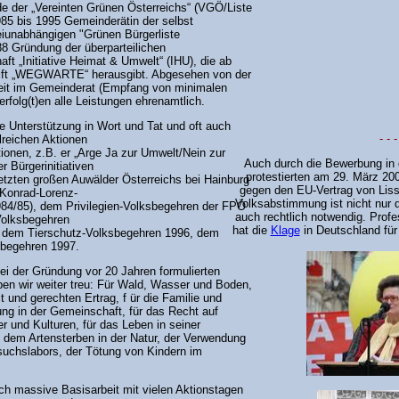
e der „Vereinten Grünen Österreichs“ (VGÖ/Liste
985 bis 1995 Gemeinderätin der selbst
eiunabhängigen "Grünen Bürgerliste
8 Gründung der überparteilichen
ft „Initiative Heimat & Umwelt“ (IHU), die ab
rift „WEGWARTE“ herausgibt. Abgesehen von der
keit im Gemeinderat (Empfang von minimalen
erfolg(t)en alle Leistungen ehrenamtlich.
re Unterstützung in Wort und Tat und oft auch
- - -
hlreichen Aktionen
ionen, z.B. er „Arge Ja zur Umwelt/Nein zur
Auch durch die Bewerbung in d
r Bürgerinitiativen
protestierten am 29. März 2
etzten großen Auwälder Österreichs bei Hainburg
gegen den EU-Vertrag von Liss
 Konrad-Lorenz-
Volksabstimmung ist nicht nur d
84/85), dem Privilegien-Volksbegehren der FPÖ
auch rechtlich notwendig. Prof
olksbegehren
hat die
Klage
in Deutschland für
 dem Tierschutz-Volksbegehren 1996, dem
begehren 1997.
ei der Gründung vor 20 Jahren formulierten
ben wir weiter treu: Für Wald, Wasser und Boden,
it und gerechten Ertrag, f ür die Familie und
ng in der Gemeinschaft, für das Recht auf
er und Kulturen, für das Leben in seiner
 dem Artensterben in der Natur, der Verwendung
suchslabors, der Tötung von Kindern im
ch massive Basisarbeit mit vielen Aktionstagen