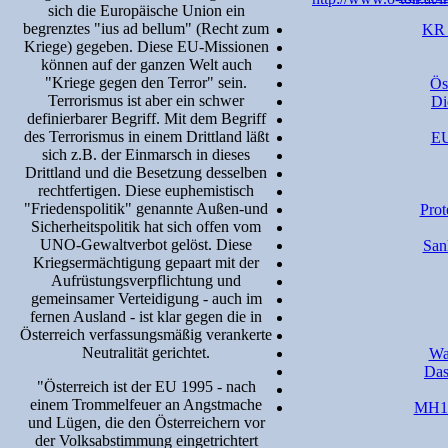
sich die Europäische Union ein
begrenztes "ius ad bellum" (Recht zum
KR 
Kriege) gegeben. Diese EU-Missionen
können auf der ganzen Welt auch
"Kriege gegen den Terror" sein.
Ös
Terrorismus ist aber ein schwer
Di
definierbarer Begriff. Mit dem Begriff
des Terrorismus in einem Drittland läßt
EU
sich z.B. der Einmarsch in dieses
Drittland und die Besetzung desselben
rechtfertigen. Diese euphemistisch
"Friedenspolitik" genannte Außen-und
Prot
Sicherheitspolitik hat sich offen vom
UNO-Gewaltverbot gelöst. Diese
San
Kriegsermächtigung gepaart mit der
Aufrüstungsverpflichtung und
gemeinsamer Verteidigung - auch im
fernen Ausland - ist klar gegen die in
Österreich verfassungsmäßig verankerte
Neutralität gerichtet.
Wa
Das
"Österreich ist der EU 1995 - nach
einem Trommelfeuer an Angstmache
MH17
und Lügen, die den Österreichern vor
der Volksabstimmung eingetrichtert