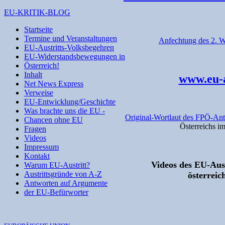
EU-KRITIK-BLOG
Startseite
Termine und Veranstaltungen
Anfechtung des 2. 
EU-Austritts-Volksbegehren
EU-Widerstandsbewegungen in
Österreich!
Inhalt
www.eu-a
Net News Express
Verweise
EU-Entwicklung/Geschichte
Was brachte uns die EU -
Original-Wortlaut des FPÖ-Ant
Chancen ohne EU
Österreichs i
Fragen
Videos
Impressum
Kontakt
Videos des EU-Aus
Warum EU-Austritt?
Austrittsgründe von A-Z
österreic
Antworten auf Argumente
der EU-Befürworter