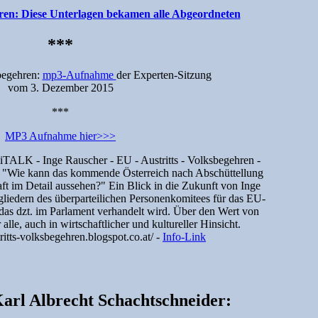
ren: Diese Unterlagen bekamen alle Abgeordneten
***
begehren:
mp3-Aufnahme
der Experten-Sitzung
vom 3. Dezember 2015
***
MP3 Aufnahme hier>>>
iTALK - Inge Rauscher - EU - Austritts - Volksbegehren -
"Wie kann das kommende Österreich nach Abschüttellung
ft im Detail aussehen?" Ein Blick in die Zukunft von Inge
liedern des überparteilichen Personenkomitees für das EU-
 das dzt. im Parlament verhandelt wird. Über den Wert von
le, auch in wirtschaftlicher und kultureller Hinsicht.
ritts-volksbegehren.blogspot.co.at/ -
Info-Link
Karl Albrecht Schachtschneider: