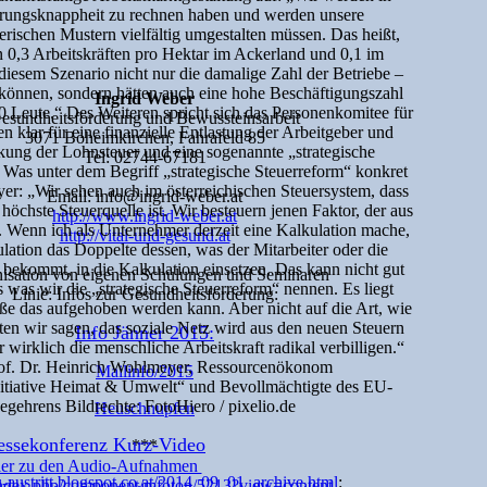
rungsknappheit zu rechnen haben und werden unsere
erischen Mustern vielfältig umgestalten müssen. Das heißt,
n 0,3 Arbeitskräften pro Hektar im Ackerland und 0,1 im
diesem Szenario nicht nur die damalige Zahl der Betriebe –
können, sondern hätten auch eine hohe Beschäftigungszahl
Ingrid Weber
 Leute.“ Des Weiteren spricht sich das Personenkomitee für
esundheitsförderung und Bewussteinsarbeit
 klar für eine finanzielle Entlastung der Arbeitgeber und
3071 Böheimkirchen, Fahrafeld 85
kung der Lohnsteuer und eine sogenannte „strategische
Tel: 02744-67181
. Was unter dem Begriff „strategische Steuerreform“ konkret
yer: „Wir sehen auch im österreichischen Steuersystem, dass
Email: info@ingrid-weber.at
 höchste Steuerquelle ist. Wir besteuern jenen Faktor, der aus
http://www.ingrid-weber.at
 Wenn ich als Unternehmer derzeit eine Kalkulation mache,
http://vital-und-gesund.at
lation das Doppelte dessen, was der Mitarbeiter oder die
l bekommt, in die Kalkulation einsetzen. Das kann nicht gut
isation von eigenen Schulungen und Seminaren
 was wir die „strategische Steuerreform“ nennen. Es liegt
Linie: Infos zur Gesundheitsförderung:
aße das aufgehoben werden kann. Aber nicht auf die Art, wie
nten wir sagen, das soziale Netz wird aus den neuen Steuern
Info Jänner 2015:
wirklich die menschliche Arbeitskraft radikal verbilligen.“
rof. Dr. Heinrich Wohlmeyer, Ressourcenökonom
Mailinfo/2015
nitiative Heimat & Umwelt“ und Bevollmächtigte des EU-
egehrens Bildrechte: FotoHiero / pixelio.de
Heuschnupfen
essekonferenz Kurz-Video
***
er zu den Audio-Aufnahmen
eu-austritt.blogspot.co.at/2014_09_01_archive.html
:
/index.php/component/mfoton/5213?view=content