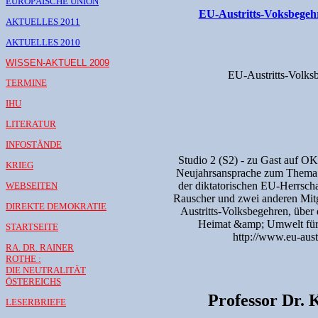
EUROPÄISCHE UNION
EU-Austritts-Voksbegeh
AKTUELLES 2011
AKTUELLES 2010
WISSEN-AKTUELL 2009
EU-Austritts-Volks
TERMINE
IHU
LITERATUR
INFOSTÄNDE
Studio 2 (S2) - zu Gast auf OK
KRIEG
Neujahrsansprache zum Thema 
der diktatorischen EU-Herrscha
WEBSEITEN
Rauscher und zwei anderen Mitg
DIREKTE DEMOKRATIE
Austritts-Volksbegehren, über
Heimat &amp; Umwelt für al
STARTSEITE
http://www.eu-aust
RA. DR. RAINER
ROTHE :
DIE NEUTRALITÄT
ÖSTEREICHS
Professor Dr. 
LESERBRIEFE