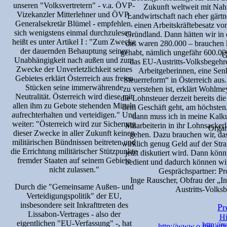
unseren "Volksvertretern" - v.a. ÖVP-
Zukunft weltweit mit Nah
Vizekanzler Mitterlehner und ÖVP-
Landwirtschaft nach eher gärtn
Generalsekretär Blümel - empfehlen,
einen Arbeitskräftebesatz vo
sich wenigstens einmal durchzulesen,
Gründland. Dann hätten wir in 
heißt es unter Artikel I : "Zum Zwecke
das waren 280.000 – brauchen 
der dauernden Behauptung seiner
gehabt, nämlich ungefähr 600.000
G
Unabhängigkeit nach außen und zum
das EU-Austritts-Volksbegehren
Zwecke der Unverletzlichkeit seines
Arbeitgeberinnen, eine Sen
Gebietes erklärt Österreich aus freien
Steuerreform“ in Österreich aus
Stücken seine immerwährende
zu verstehen ist, erklärt Wohlme
Neutralität. Österreich wird diese mit
die Lohnsteuer derzeit bereits die
allen ihm zu Gebote stehenden Mitteln
dem Geschäft geht, am höchsten.
aufrechterhalten und verteidigen." Und
dann muss ich in meine Kalku
weiter: "Österreich wird zur Sicherung
Mitarbeiterin in ihr Lohnsacker
Organ
dieser Zwecke in aller Zukunft keinen
gehen. Dazu brauchen wir, das
militärischen Bündnissen beitreten und
wirklich genug Geld auf der Str
die Errichtung militärischer Stützpunkte
jetzt diskutiert wird. Dann kön
fremder Staaten auf seinem Gebiete
bedient und dadurch können wir 
nicht zulassen."
Gesprächspartner: P
Inge Rauscher, Obfrau der „I
Durch die "Gemeinsame Außen- und
Austritts-Volksb
Verteidigungspolitik" der EU,
insbesondere seit Inkrafttreten des
Pr
Lissabon-Vertrages - also der
Hi
eigentlichen "EU-Verfassung" -, hat
http://
http://www.o-ton.at