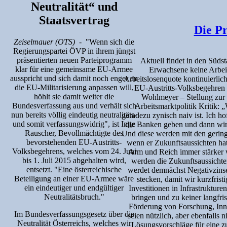
Neutralität“ und
Staatsvertrag
Die P
Zeiselmauer (OTS)
- "Wenn sich die
Regierungspartei ÖVP in ihrem jüngst
präsentierten neuen Parteiprogramm
Aktuell findet in den Südst
klar für eine gemeinsame EU-Armee
Erwachsene keine Arbeit
ausspricht und sich damit noch enger an
Arbeitslosenquote kontinuierlic
die EU-Militarisierung anpassen will,
EU-Austritts-Volksbegehren 
höhlt sie damit weiter die
Wohlmeyer – Stellung zur 
Bundesverfassung aus und verhält sich
Arbeitsmarktpolitik Kritik: „
nun bereits völlig eindeutig neutralitäts-
geradezu zynisch naiv ist. Ich ho
und somit verfassungswidrig", ist Inge
die Banken geben und dann wir
Rauscher, Bevollmächtigte des
Und diese werden mit den gering
bevorstehenden EU-Austritts-
wenn er Zukunftsaussichten hat
Volksbegehrens, welches vom 24. Juni
Arm und Reich immer stärker 
bis 1. Juli 2015 abgehalten wird,
werden die Zukunftsaussichten
entsetzt. "Eine österreichische
werdet demnächst Negativzinsen
Beteiligung an einer EU-Armee wäre
stecken, damit wir kurzfrist
ein eindeutiger und endgültiger
Investitionen in Infrastruktur
Neutralitätsbruch."
bringen und zu keiner langfr
Förderung von Forschung, Inn
Im Bundesverfassungsgesetz über die
seien nützlich, aber ebenfalls
Neutralität Österreichs, welches wir
Lösungsvorschläge für eine z