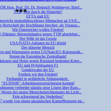
ÖR Hon. Prof. DI. Dr. Heinrich Wohlmeyer: Brief...
***
TTIP, jetzt durch die Hintertür?
EFTA statt EU
terreichs neutralitätswidriges Mitmachen an US/E...
e Herrschaft der Hochfinanz brechen, als Vorauss...
Wir Österreicher wollen Frieden!
-Diktatur: Bürgerinitiative gegen TTIP abgelehnt...
Der Wille ist das Gesetz
USA/NATO-Adepten im EU-Kleid
Der gläserne Mensch
est und Warnungen gegen US/Nato/EU-Kriegspolit...
Stoppt die Europäische Zentralbank!
ktionen und Hetze gegen Russland bedeuten Krieg...
EU und Hybridsaatgut F1
Genderwahn der EU
Fordern wir den Frieden!
Freihandel in gefährliche Abhängigkeit .
"EUDSSR"-Arbeitslosenversicherung kommt!
shington verbreitet ständig neue Lügen über Russ...
 Wesen des neuen Menschenrechtsstaates im Licht...
Feig schweigend ins Verderben?
 wurde von einem ukrainischen Kampfflugzeug mi...