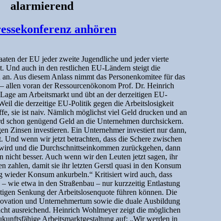
alarmierend
ressekonferenz anhören
aaten der EU jeder zweite Jugendliche und jeder vierte
. Und auch in den restlichen EU-Ländern steigt die
h an. Aus diesem Anlass nimmt das Personenkomitee für das
– allen voran der Ressourcenökonom Prof. Dr. Heinrich
Lage am Arbeitsmarkt und übt an der derzeitigen EU-
Weil die derzeitige EU-Politik gegen die Arbeitslosigkeit
ffe, sie ist naiv. Nämlich möglichst viel Geld drucken und an
d schon genügend Geld an die Unternehmen durchsickern.
en Zinsen investieren. Ein Unternehmer investiert nur dann,
. Und wenn wir jetzt betrachten, dass die Schere zwischen
wird und die Durchschnittseinkommen zurückgehen, dann
 nicht besser. Auch wenn wir den Leuten jetzt sagen, ihr
 zahlen, damit sie ihr letzten Gerstl quasi in den Konsum
ig wieder Konsum ankurbeln.“ Kritisiert wird auch, dass
en – wie etwa in den Straßenbau – nur kurzzeitig Entlastung
istigen Senkung der Arbeitslosenquote führen können. Die
ovation und Unternehmertum sowie die duale Ausbildung
 nicht ausreichend. Heinrich Wohlmeyer zeigt die möglichen
ukunftsfähige Arbeitsmarktgestaltung auf: „Wir werden in