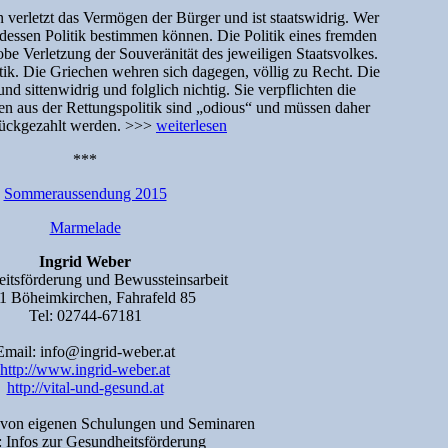
 verletzt das Vermögen der Bürger und ist staatswidrig. Wer
 dessen Politik bestimmen können. Die Politik eines fremden
obe Verletzung der Souveränität des jeweiligen Staatsvolkes.
itik. Die Griechen wehren sich dagegen, völlig zu Recht. Die
nd sittenwidrig und folglich nichtig. Sie verpflichten die
en aus der Rettungspolitik sind „odious“ und müssen daher
rückgezahlt werden. >>>
weiterlesen
***
Sommeraussendung 2015
Marmelade
Ingrid Weber
itsförderung und Bewussteinsarbeit
1 Böheimkirchen, Fahrafeld 85
Tel: 02744-67181
Email: info@ingrid-weber.at
http://www.ingrid-weber.at
http://vital-und-gesund.at
 von eigenen Schulungen und Seminaren
: Infos zur Gesundheitsförderung