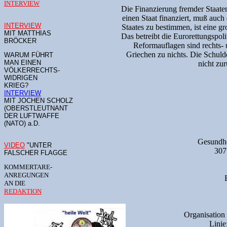
INTERVIEW
Die Finanzierung fremder Staaten
einen Staat finanziert, muß auch
INTERVIEW
Staates zu bestimmen, ist eine gr
MIT MATTHIAS
Das betreibt die Eurorettungspol
BRÖCKER
Reformauflagen sind rechts- u
Griechen zu nichts. Die Schuld
WARUM FÜHRT
MAN EINEN
nicht zu
VÖLKERRECHTS-
WIDRIGEN
KRIEG?
INTERVIEW
MIT JOCHEN SCHOLZ
(OBERSTLEUTNANT
DER LUFTWAFFE
(NATO) a.D.
Gesundhe
VIDEO
"UNTER
307
FALSCHER FLAGGE
KOMMERTARE-
ANREGUNGEN
AN DIE
REDAKTION
Organisation
Linie