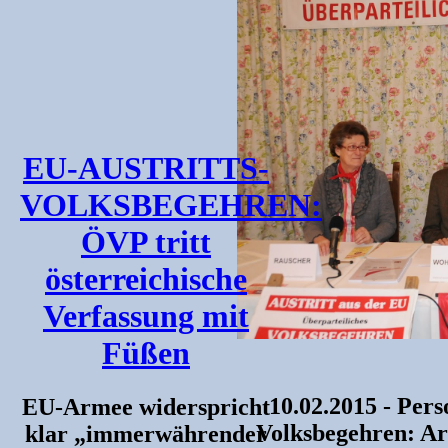
EU-AUSTRITTS-
VOLKSBEGEHREN:
ÖVP tritt
österreichische
Verfassung mit
Füßen
10.02.2015 - Per
EU-Armee widerspricht
Volksbegehren: Ar
klar „immerwährender